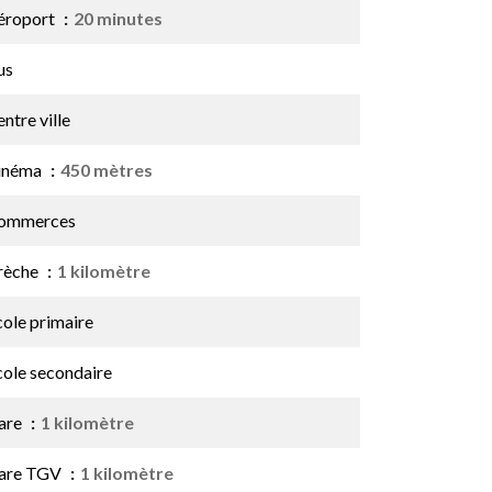
éroport
20 minutes
us
ntre ville
inéma
450 mètres
ommerces
rèche
1 kilomètre
cole primaire
cole secondaire
are
1 kilomètre
are TGV
1 kilomètre