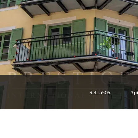
Réf. la506
3 p