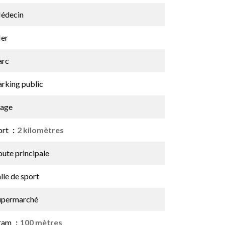
édecin
er
arc
arking public
lage
ort
2 kilomètres
ute principale
lle de sport
upermarché
ram
100 mètres