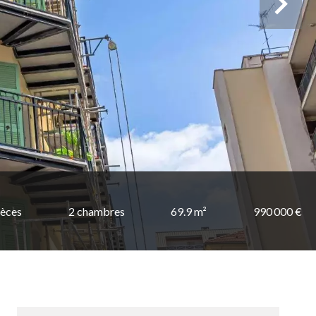
ièces
2 chambres
69.9 m²
990 000 €