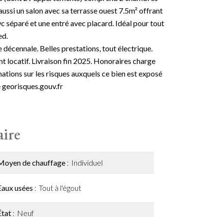
aussi un salon avec sa terrasse ouest 7.5m² offrant
wc séparé et une entré avec placard. Idéal pour tout
ed.
e décennale. Belles prestations, tout électrique.
t locatif. Livraison fin 2025. Honoraires charge
mations sur les risques auxquels ce bien est exposé
e georisques.gouv.fr
ire
Moyen de chauffage
Individuel
Eaux usées
Tout à l'égout
État
Neuf