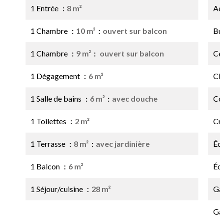
1 Entrée
8 m²
A
1 Chambre
10 m²
ouvert sur balcon
B
1 Chambre
9 m²
ouvert sur balcon
Ce
1 Dégagement
6 m²
C
1 Salle de bains
6 m²
avec douche
C
1 Toilettes
2 m²
C
1 Terrasse
8 m²
avec jardinière
É
1 Balcon
6 m²
É
1 Séjour/cuisine
28 m²
G
G