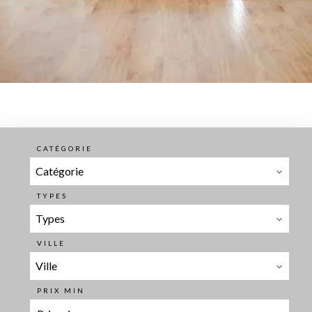
CATÉGORIE
Catégorie
TYPES
Types
VILLE
Ville
PRIX MIN