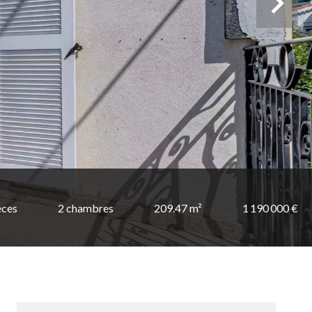
èces
2 chambres
209.47 m²
1 190 000 €