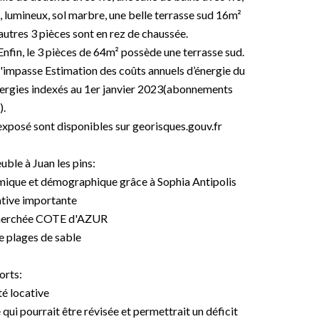
, lumineux, sol marbre, une belle terrasse sud 16m²
2 autres 3 pièces sont en rez de chaussée.
 Enfin, le 3 pièces de 64m² possède une terrasse sud.
l'impasse Estimation des coûts annuels d’énergie du
ergies indexés au 1er janvier 2023(abonnements
).
 exposé sont disponibles sur georisques.gouv.fr
uble à Juan les pins:
omique et démographique grâce à Sophia Antipolis
tive importante
recherchée COTE d'AZUR
de plages de sable
orts:
té locative
 qui pourrait être révisée et permettrait un déficit