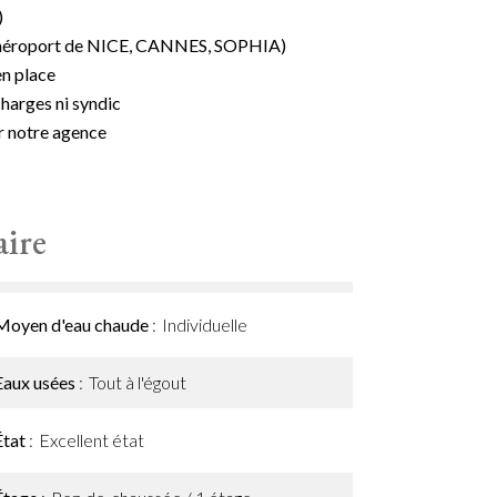
)
s (aéroport de NICE, CANNES, SOPHIA)
en place
harges ni syndic
r notre agence
ire
Moyen d'eau chaude
Individuelle
Eaux usées
Tout à l'égout
État
Excellent état