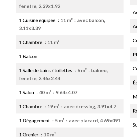
fenetre, 2.39x1.92
A
1 Cuisine équipée
11 m²
avec balcon,
A
3.11x3.39
Ce
1 Chambre
11 m²
P
1 Balcon
C
1 Salle de bains / toilettes
6 m²
balneo,
fenetre, 2.46x2.44
É
1 Salon
40 m²
9.64x4.07
M
1 Chambre
19 m²
avec dressing, 3.91x4.7
R
1 Dégagement
5 m²
avec placard, 4.69x091
S
1 Grenier
10 m²