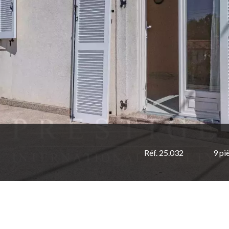
Réf. 25.032
9 pi