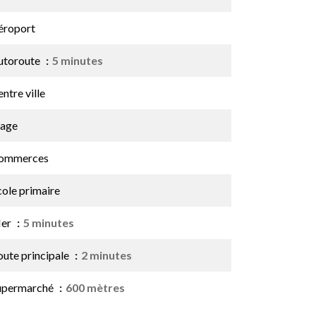
éroport
utoroute
5 minutes
ntre ville
lage
ommerces
cole primaire
er
5 minutes
oute principale
2 minutes
upermarché
600 mètres