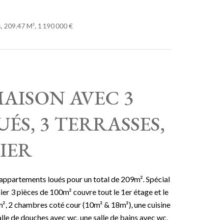
 209.47 M², 1 190 000 €
MAISON AVEC 3
S, 3 TERRASSES,
IER
3 appartements loués pour un total de 209m². Spécial
ier 3 pièces de 100m² couvre tout le 1er étage et le
0m², 2 chambres coté cour (10m² & 18m²), une cuisine
lle de douches avec wc, une salle de bains avec wc,