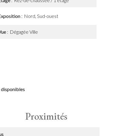
Étage
Rez-de-chaussée / 1 étage
Exposition
Nord, Sud-ouest
Vue
Dégagée Ville
 disponibles
Proximités
us