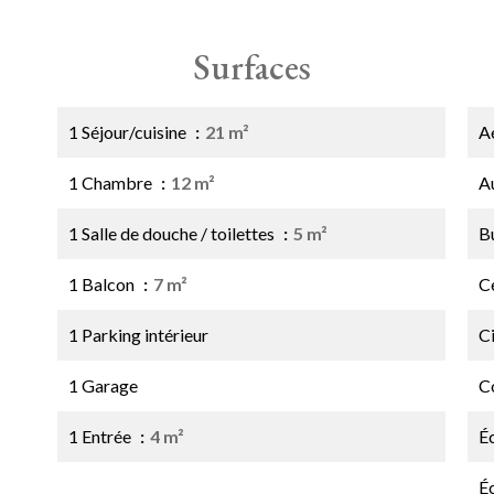
Surfaces
1 Séjour/cuisine
21 m²
A
1 Chambre
12 m²
A
1 Salle de douche / toilettes
5 m²
B
1 Balcon
7 m²
Ce
1 Parking intérieur
C
1 Garage
C
1 Entrée
4 m²
É
É