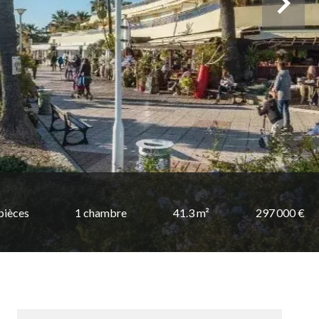
pièces
1 chambre
41.3 m²
297 000 €