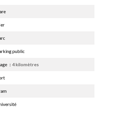
are
er
arc
arking public
lage
4 kilomètres
ort
ram
niversité