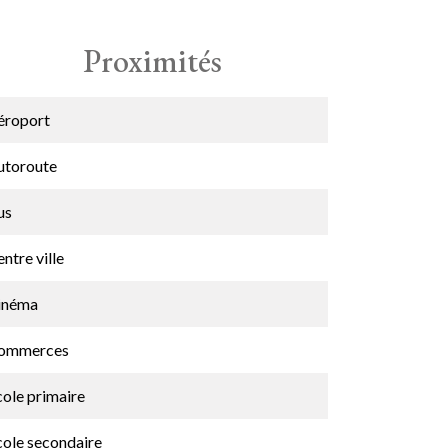
Proximités
éroport
utoroute
us
ntre ville
inéma
ommerces
cole primaire
cole secondaire