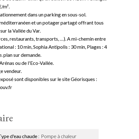
€/m².
tationnement dans un parking en sous-sol.
n méditerranéen et un potager partagé offrant tous
ur la Vallée du Var.
es, restaurants, transports, …). A mi-chemin entre
ional : 10 min, Sophia Antipolis : 30 min, Plages : 4
e. plan sur demande.
Arénas ou de l'Eco-Vallée.
e vendeur.
exposé sont disponibles sur le site Géorisques :
ouv.fr
ire
Type d'eau chaude
Pompe à chaleur