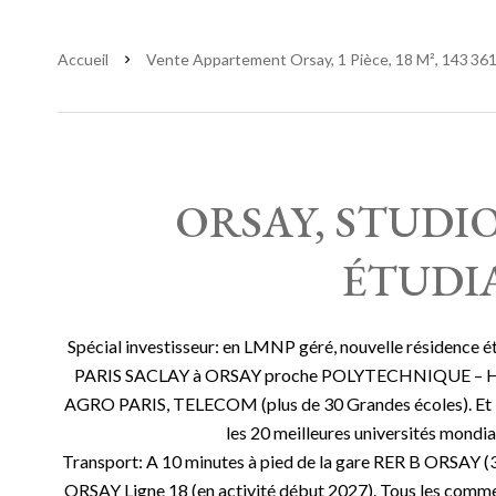
Accueil
Vente Appartement Orsay, 1 Pièce, 18 M², 143 361
ORSAY, STUDI
ÉTUDI
Spécial investisseur: en LMNP géré, nouvelle réside
PARIS SACLAY à ORSAY proche POLYTECHNIQUE – H
AGRO PARIS, TELECOM (plus de 30 Grandes écoles). Et 
les 20 meilleures universités mondia
Transport: A 10 minutes à pied de la gare RER B ORSAY (
ORSAY Ligne 18 (en activité début 2027). Tous les commer