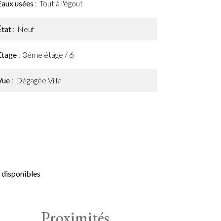
Eaux usées
Tout à l'égout
État
Neuf
Étage
3ème étage / 6
Vue
Dégagée Ville
 disponibles
Proximités