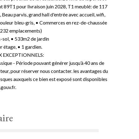
nt 89T1 pour livraison juin 2028, T1 meublé: de 117
eau parvis, grand hall d'entrée avec accueil, wifi,
e couleur bleu-gris, • Commerces en rez-de-chaussée
 (232 emplacements)
-sol, • 533m2 de jardin
r étage, • 1 gardien.
X EXCEPTIONNELS:
ique - Période pouvant générer jusqu’à 40 ans de
teur, pour réserver nous contacter. les avantages du
risques auxquels ce bien est exposé sont disponibles
gouv.fr.
ire