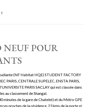
 €
O NEUF POUR
ANTS
nce étudiante (NF Habitat HQE) STUDENT FACTORY
EC PARIS, CENTRALE SUPELEC, ENSTA PARIS,
l'UNIVERSITE PARIS SACLAY qui est classée dans
les au classement de Shangaï.
30 minutes de la gare de Chatelet) et du Métro GPE
ces proches de la résidence. 23 kms de la porte st