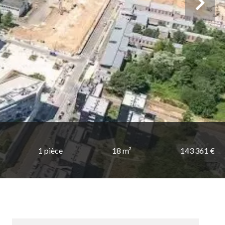
1 pièce
18 m²
143 361 €