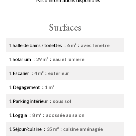
Pas d'informations disponibles
Surfaces
1 Salle de bains / toilettes
6 m²
avec fenetre
1 Solarium
29 m²
eau et lumiere
1 Escalier
4 m²
extérieur
1 Dégagement
1 m²
1 Parking intérieur
sous sol
1 Loggia
8 m²
adossée au salon
1 Séjour/cuisine
35 m²
cuisine aménagée